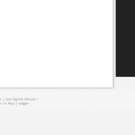
s
. |
Que Signifie 2Kmusic ?
er Un Abus
|
Google+