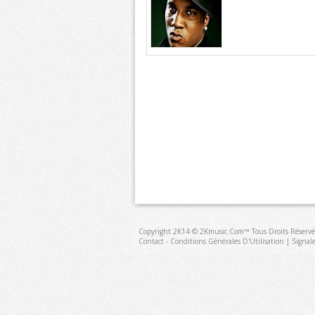
Copyright 2K14 © 2Kmusic.com™
Tous Droits Réservé
Contact - Conditions Générales D'Utilisation
|
Signal