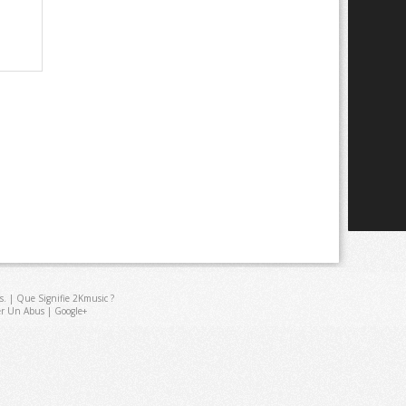
s
. |
Que Signifie 2Kmusic ?
er Un Abus
|
Google+